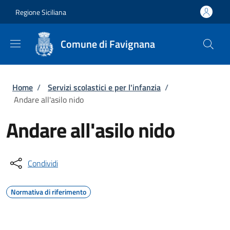
Salta al contenuto principale
Skip to footer content
Regione Siciliana
Comune di Favignana
Briciole di pane
Home
/
Servizi scolastici e per l'infanzia
/
Andare all'asilo nido
Andare all'asilo nido
Condividi
Normativa di riferimento