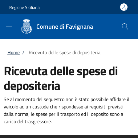
Salta al contenuto principale
Skip to footer content
Regione Siciliana
Comune di Favignana
Briciole di pane
Home
/
Ricevuta delle spese di depositeria
Ricevuta delle spese di
depositeria
Se al momento del sequestro non è stato possibile affidare il
veicolo ad un custode che rispondesse ai requisiti previsti
dalla norma, le spese per il trasporto ed il deposito sono a
carico del trasgressore.