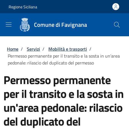
Salta al contenuto principale
Skip to footer content
Regione Siciliana
Comune di Favignana
Briciole di pane
Home
/
Servizi
/
Mobilità e trasporti
/
Permesso permanente per il transito e la sosta in un'area
pedonale: rilascio del duplicato del permesso
Permesso permanente
per il transito e la sosta in
un'area pedonale: rilascio
del duplicato del