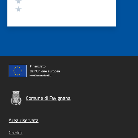
Valuta 2 stelle su 5
Valuta 1 stelle su 5
Comune di Favignana
Footer menu
Area riservata
Crediti