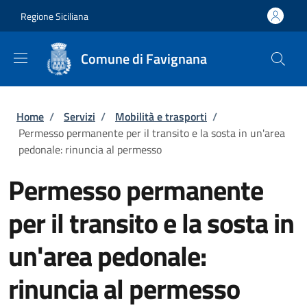
Salta al contenuto principale
Skip to footer content
Regione Siciliana
Comune di Favignana
Briciole di pane
Home
/
Servizi
/
Mobilità e trasporti
/
Permesso permanente per il transito e la sosta in un'area
pedonale: rinuncia al permesso
Permesso permanente
per il transito e la sosta in
un'area pedonale:
rinuncia al permesso