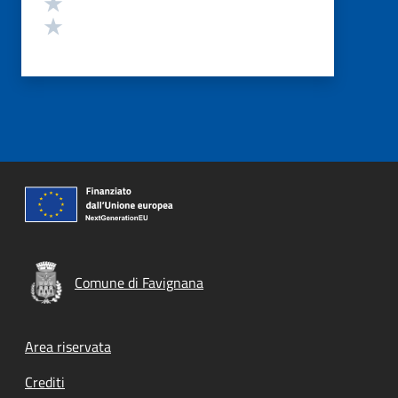
Valuta 2 stelle su 5
Valuta 1 stelle su 5
Comune di Favignana
Footer menu
Area riservata
Crediti