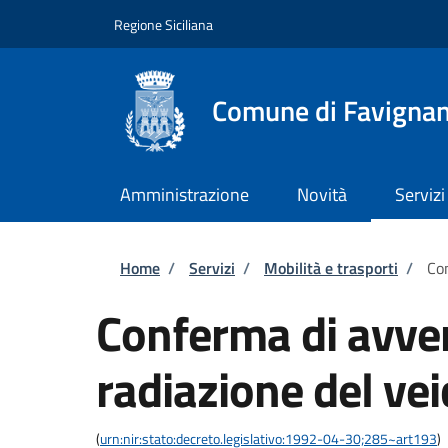
Salta al contenuto principale
Skip to footer content
Regione Siciliana
Comune di Favigna
Amministrazione
Novità
Servizi
Briciole di pane
Home
/
Servizi
/
Mobilità e trasporti
/
Con
Conferma di avve
radiazione del vei
(
urn:nir:stato:decreto.legislativo:1992-04-30;285~art193
)