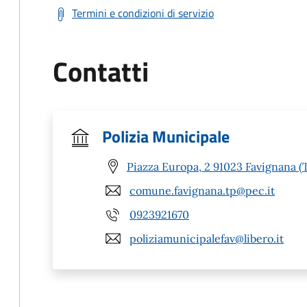
Termini e condizioni di servizio
Contatti
Polizia Municipale
Piazza Europa, 2 91023 Favignana (
comune.favignana.tp@pec.it
0923921670
poliziamunicipalefav@libero.it