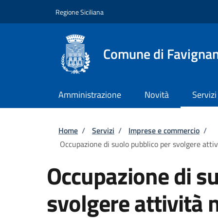
Salta al contenuto principale
Skip to footer content
Regione Siciliana
Comune di Favigna
Amministrazione
Novità
Servizi
Briciole di pane
Home
/
Servizi
/
Imprese e commercio
/
Occupazione di suolo pubblico per svolgere attivi
Occupazione di su
svolgere attività 