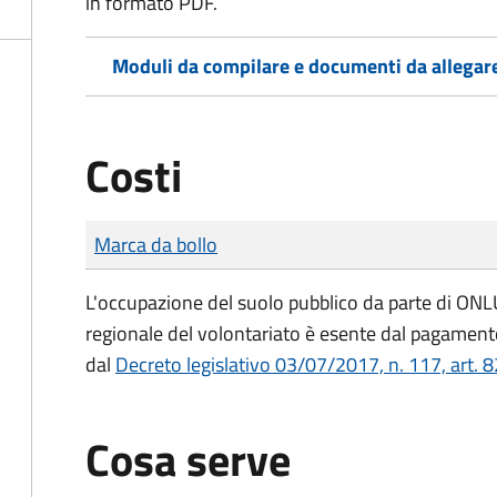
in formato PDF.
Moduli da compilare e documenti da allegar
Costi
Tipo di pagamento
Importo
Marca da bollo
L'occupazione del suolo pubblico da parte di ONLUS
regionale del volontariato è esente dal pagamento
dal
Decreto legislativo 03/07/2017, n. 117, art. 8
Cosa serve