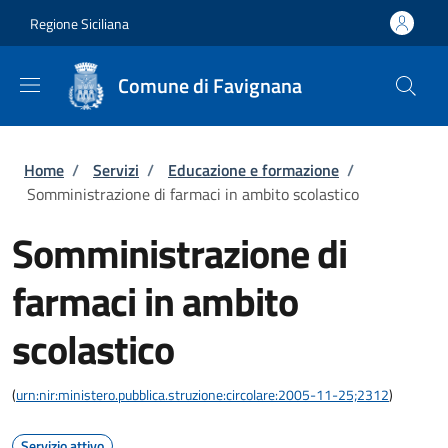
Salta al contenuto principale
Skip to footer content
Regione Siciliana
Comune di Favignana
Briciole di pane
Home
/
Servizi
/
Educazione e formazione
/
Somministrazione di farmaci in ambito scolastico
Somministrazione di
farmaci in ambito
scolastico
(
urn:nir:ministero.pubblica.struzione:circolare:2005-11-25;2312
)
Servizio attivo