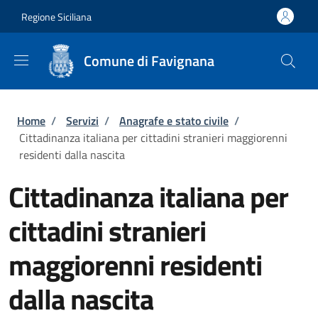
Salta al contenuto principale
Skip to footer content
Regione Siciliana
Comune di Favignana
Briciole di pane
Home
/
Servizi
/
Anagrafe e stato civile
/
Cittadinanza italiana per cittadini stranieri maggiorenni
residenti dalla nascita
Cittadinanza italiana per
cittadini stranieri
maggiorenni residenti
dalla nascita