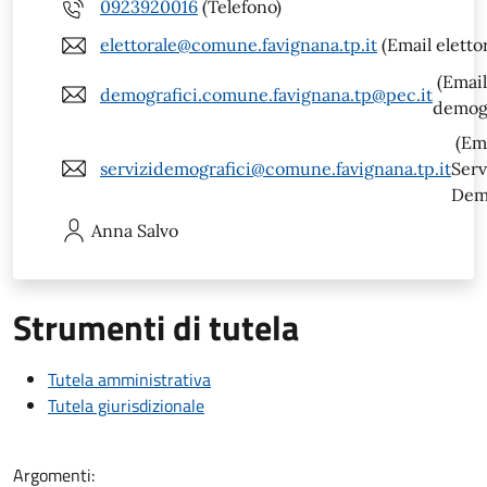
0923920016
(Telefono)
elettorale@comune.favignana.tp.it
(Email eletto
(Email
demografici.comune.favignana.tp@pec.it
demogr
(Em
servizidemografici@comune.favignana.tp.it
Serv
Demo
Anna
Salvo
Strumenti di tutela
Tutela amministrativa
Tutela giurisdizionale
Argomenti: