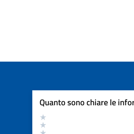
Quanto sono chiare le info
Valutazione
Valuta 5 stelle su 5
Valuta 4 stelle su 5
Valuta 3 stelle su 5