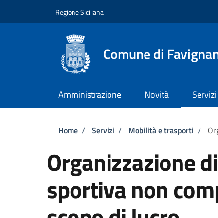
Salta al contenuto principale
Skip to footer content
Regione Siciliana
Comune di Favigna
Amministrazione
Novità
Servizi
Briciole di pane
Home
/
Servizi
/
Mobilità e trasporti
/
Org
Organizzazione d
sportiva non comp
scopo di lucro