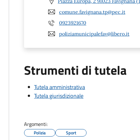
Piazza Europa, 2 91023 Favignana (
comune.favignana.tp@pec.it
0923921670
poliziamunicipalefav@libero.it
Strumenti di tutela
Tutela amministrativa
Tutela giurisdizionale
Argomenti:
Polizia
Sport