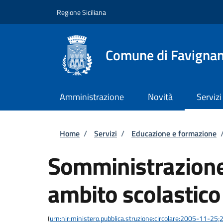
Salta al contenuto principale
Skip to footer content
Regione Siciliana
Comune di Favigna
Amministrazione
Novità
Servizi
Briciole di pane
Home
/
Servizi
/
Educazione e formazione
Somministrazione 
ambito scolastico
(
urn:nir:ministero.pubblica.struzione:circolare:2005-11-25