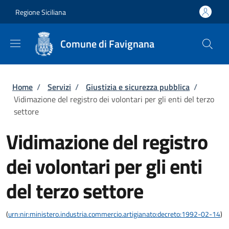
Salta al contenuto principale
Skip to footer content
Regione Siciliana
Comune di Favignana
Briciole di pane
Home
/
Servizi
/
Giustizia e sicurezza pubblica
/
Vidimazione del registro dei volontari per gli enti del terzo
settore
Vidimazione del registro
dei volontari per gli enti
del terzo settore
(
urn:nir:ministero.industria.commercio.artigianato:decreto:1992-02-14
)