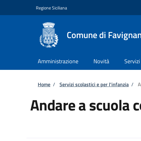
Salta al contenuto principale
Skip to footer content
Regione Siciliana
Comune di Favigna
Amministrazione
Novità
Servizi
Briciole di pane
Home
/
Servizi scolastici e per l'infanzia
/
A
Andare a scuola c