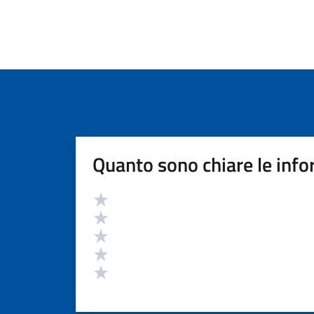
Quanto sono chiare le info
Valutazione
Valuta 5 stelle su 5
Valuta 4 stelle su 5
Valuta 3 stelle su 5
Valuta 2 stelle su 5
Valuta 1 stelle su 5