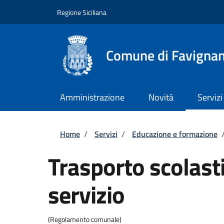
Salta al contenuto principale
Skip to footer content
Regione Siciliana
Comune di Favigna
Amministrazione
Novità
Servizi
Briciole di pane
Home
/
Servizi
/
Educazione e formazione
Trasporto scolasti
servizio
(Regolamento comunale)